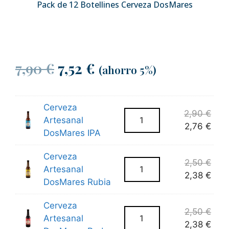
Pack de 12 Botellines Cerveza DosMares
7,90
€
7,52
€
(ahorro 5%)
Cerveza
2,90
€
Artesanal
2,76
€
DosMares IPA
Cerveza
2,50
€
Artesanal
2,38
€
DosMares Rubia
Cerveza
2,50
€
Artesanal
2,38
€